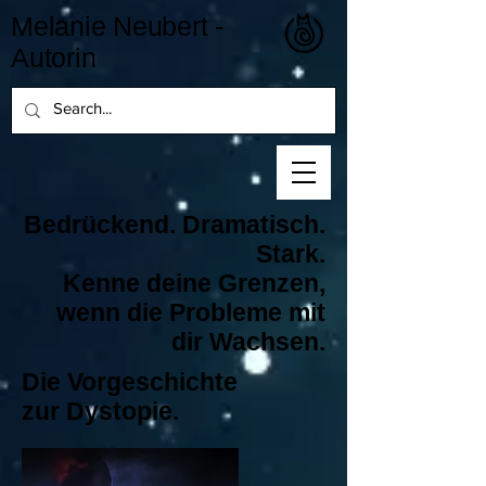
Melanie Neubert -
Autorin
Bedrückend. Dramatisch.
Stark.
Kenne deine Grenzen,
wenn die Probleme mit
dir Wachsen.
Die Vorgeschichte
zur Dystopie.