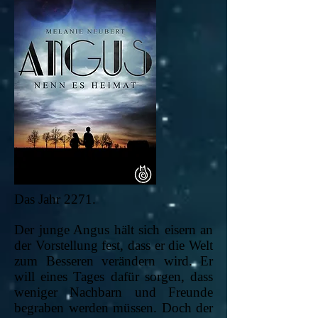
Das Jahr 2271.
Der junge Angus hält sich eisern an
der Vorstellung fest, dass er die Welt
zum Besseren verändern wird. Er
will eines Tages dafür sorgen, dass
weniger Nachbarn und Freunde
begraben werden müssen. Doch der