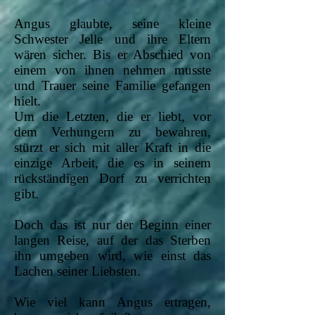
Angus glaubte, seine kleine
Schwester Jelle und ihre Eltern
wären sicher. Bis er Abschied von
einem von ihnen nehmen musste
und Trauer seine Familie gefangen
hielt.
Um die Letzten, die er liebt, vor
dem Verhungern zu bewahren,
stürzt er sich mit aller Kraft in die
einzige Arbeit, die es in seinem
rückständigen Dorf zu verrichten
gibt.
Doch das ist nur der Beginn einer
langen Reise, auf der das Sterben
ihn umgeben wird, wie einst das
Lachen seiner Liebsten.
Wie viel kann Angus ertragen,