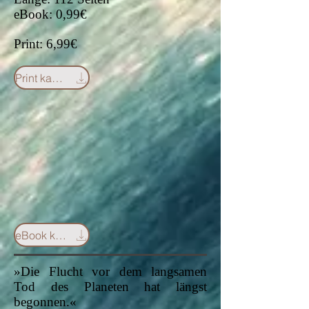
eBook: 0,99€
Print: 6,99€
Print kaufen
eBook kaufen
»Die Flucht vor dem langsamen
Tod des Planeten hat längst
begonnen.«