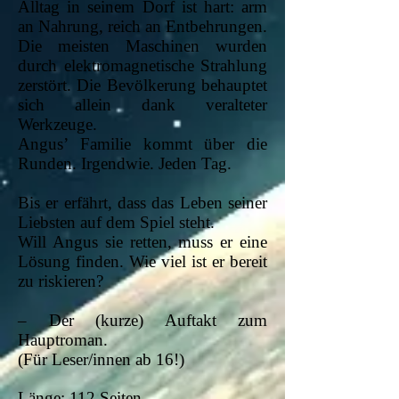
Alltag in seinem Dorf ist hart: arm
an Nahrung, reich an Entbehrungen.
Die meisten Maschinen wurden
durch elektromagnetische Strahlung
zerstört. Die Bevölkerung behauptet
sich allein dank veralteter
Werkzeuge.
Angus’ Familie kommt über die
Runden. Irgendwie. Jeden Tag.
Bis er erfährt, dass das Leben seiner
Liebsten auf dem Spiel steht.
Will Angus sie retten, muss er eine
Lösung finden. Wie viel ist er bereit
zu riskieren?
– Der (kurze) Auftakt zum
Hauptroman.
(Für Leser/innen ab 16!)
Länge: 112 Seiten