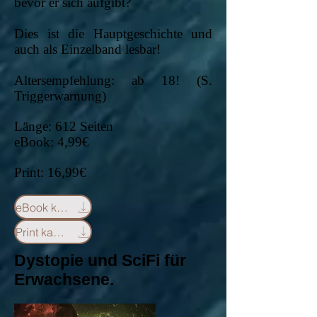
bevor er sich aufgibt?
Dies ist die Hauptgeschichte und
auch als Einzelband lesbar!
Altersempfehlung: ab 18! (S.
Triggerwarnung)
Länge: 612 Seiten
eBook: 4,99€
Print: 16,99€
eBook kaufen
Print kaufen
Dystopie und SciFi für
Erwachsene.